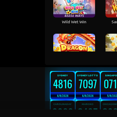
Wild Wet Win
Sa
Dragon Wish
Lega
SYDNEY
SYDNEY LOTTO
SINGAP
4816
7097
07
6/8/2026
6/8/2026
5/8/20
CAROLINADAY
MAROKO
CHICAGON
9860
3495
38
Fruit Ninja Fury