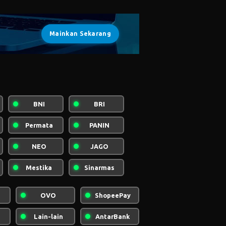
ns Hot 5
Fiery Sevens Hot 20
Mainkan Sekarang
BNI
BRI
Permata
PANIN
est
Secrets of Anubis
NEO
JAGO
Mestika
Sinarmas
OVO
ShopeePay
Lain-lain
AntarBank
e Rush
Candy Pop 2