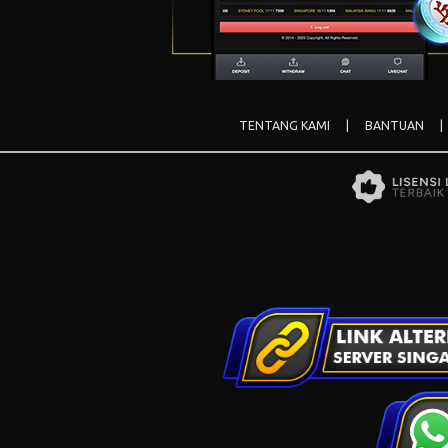
TENTANG KAMI
|
BANTUAN
|
Farmland Frenzy
S
Maxways
Candy Candy
Su