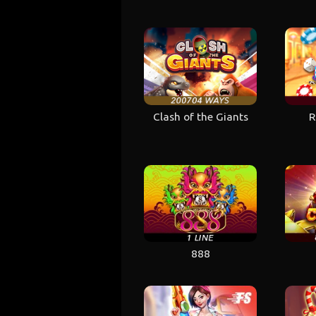
Clash of the Giants
R
888