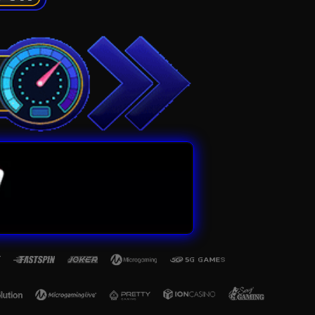
Monkey
FaFaFa2
Mon Go
Jungle King
ortune
ZEUS