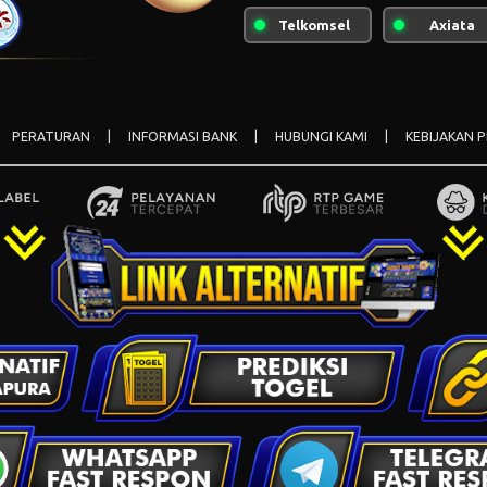
Telkomsel
Axiata
PERATURAN
|
INFORMASI BANK
|
HUBUNGI KAMI
|
KEBIJAKAN P
pace Crasher
Rabbit Riches
Crazy B
gar Bonanza
Triple Panda
Gold Pa