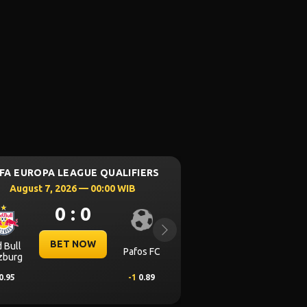
/8/2026
6/8/2026
6/8/2026
TO WUHAN
MALAYSIA
QATAR
993
1592
5930
/8/2026
5/8/2026
5/8/2026
shmore
Tiger Dance
FA EUROPA LEAGUE QUALIFIERS
August 7, 2026 — 00:00 WIB
0 : 0
Mania
Captain Golds Fortune
Next
BET NOW
 Bull
Pafos FC
zburg
0.95
-1
0.89