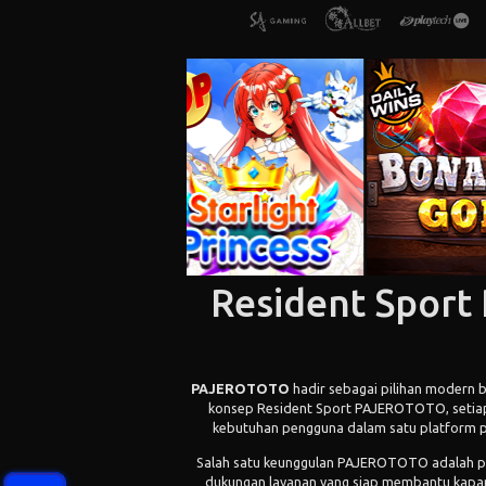
Da Fu Xiao Fu
Go
Resident Sport
King Pharaoh
PAJEROTOTO
hadir sebagai pilihan modern b
konsep Resident Sport PAJEROTOTO, setiap
kebutuhan pengguna dalam satu platform pr
Salah satu keunggulan PAJEROTOTO adalah pe
dukungan layanan yang siap membantu kapan 