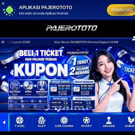
×
APLIKASI PAJEROTOTO
DOWNLOAD
Kini telah tersedia Aplikasi Android
Deposit 10.000
Situs Resmi PAJEROTOTO Minimal Deposit 10.000
TOGEL
SLOT
LIVE CASINO
SPORT
ARCADE
SABU