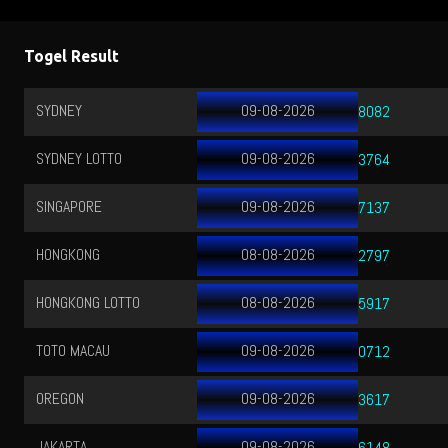
Togel Result
SYDNEY
09-08-2026
C
8082
SYDNEY LOTTO
09-08-2026
M
3764
SINGAPORE
09-08-2026
C
7137
HONGKONG
08-08-2026
C
2797
HONGKONG LOTTO
08-08-2026
L
5917
TOTO MACAU
09-08-2026
K
0712
OREGON
09-08-2026
Y
3617
JAKARTA
09-08-2026
C
6148