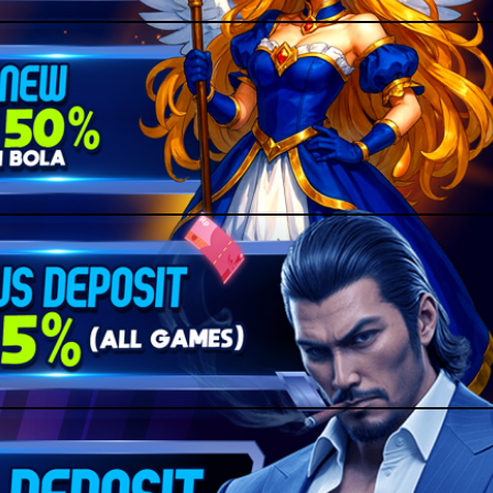
LOT 50%
AFTAR SARIMITOGEL
50,000,-
 Bonus Lainnya.
erlaku Untuk Depo Via Pulsa.
main Maka Bonus Tidak Bisa Di Claim Lagi)
u Wa Sebelum Bermain.
) Dari Nilai Deposit + Bonus 50%.
ASINO & BOLA 50%
. 15,000 x 15, Maka Syarat Withdraw Adalah TO Sebesar Rp.
100,000,-.
es,Video Poker,Number Game Hanya Berlaku Untuk Slot Game.
 Bonus Lainnya.
onus dan Kemenangan Akan Dibatalkan Dan Saldo Di Bekukan.
main Maka Bonus Tidak Bisa Di Claim Lagi)
an Tidak Dapat Di Ganggu Gugat.
) Dari Nilai Deposit + Bonus.
p. 75.000 x 20, Maka Syarat Withdraw Adalah TO Sebesar Rp
N 5% ALL GAMES
ortbook PAJEROTOTO Dan Tidak Berlaku Untuk Permainan