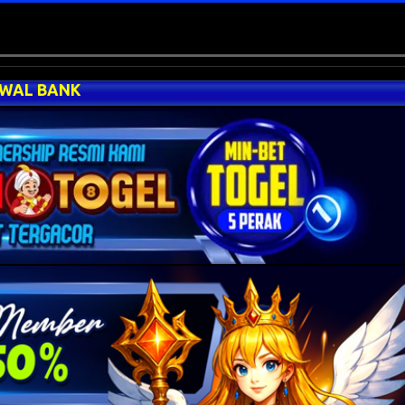
WAL BANK