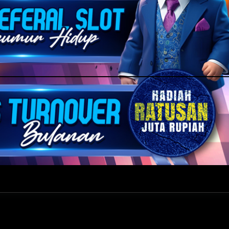
GGUAN 10% ALL GAMES
Setiap Bulannya.
000.000
 Pasaran Togel ( Hanya Di Hitung Betinggan 4D-3D-2D).
BONUS 3%
 Cashback Togel 3%, Jika Terdapat Tindak Kecurangan Atau
0.000.000
BONUS 4%
0.000.000
BONUS 5%
erindikasi Melakukan Kecurangan.
00.000.000
BONUS 7%
 0.25% SEUMUR HIDUP
KE ATAS
BONUS 10%
BONUS REFERAL 0.25%
Semua Jenis Permainan Kecuali SLOT & TOGEL.
BONUS REFERAL 0.10%
D Anda Setiap Hari Senin Paling Lambat Pukul 10.00 WIB.
1 Periode (Senin - Minggu).
BONUS REFERAL 0.05%
ashback Adalah IDR 200.000,-.
 TERGACOR GAMPANG MAXXWIN
BONUS REFERAL 0.25%
dak Dapat Di Ganggu Gugat.
LANAN
romo Ini Jika Di Temukan Kkecurangan Dan Kesamaan IP.
- SportBook - Live Casino
h Uang Tunai sebesar Rp 40.000.000
uk mendapatkan bonus yang besar dan semakin besar seumur