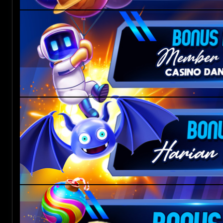
Min WD Rp. 50.000,-
-
TELKOMSEL & XL
Online 24 Jam
Rate Terbaik
Min Bet Togel 5 Perak !
Min Bet Slot 200 Perak !
BONUS NEW MEMBER S
Banyak Event Promo Eksklusif All Games
Buruan Klik Link Daftar Sekarang Juga >>>>
KLIK D
Minimal Deposit Rp 10,000,- Dan Maksimal Bonus Rp 
Promo Bonus 50% Tidak Dapat Di Gabungkan Dengan
Promo Bebas IP Dan Bebas Untuk Buyspin Dan Tidak B
Promo Wajib Claim Sebelum Bermain (Jika Sudah Ber
Deposit Via QRIS Bisa Klaim Bonus Ke Live Chat Ata
Syarat Untuk Melakukan WD adalah TO X15 (Turn Over
BONUS NEW MEMBER C
(Contoh : Deposit Rp. 10.000 + Bonus Rp. 5.000 = Rp
225,000,-)
Minimal Deposit Rp 10,000,- Dan Maksimal Bonus Rp 
Tidak Berlaku Untuk Table Games, Arcade,Card Gam
Promo Bonus 50% Tidak Dapat Di Gabungkan Dengan
Jika Mengakali Sistem / Aturan / Hold Spin Maka B
Promo Wajib Claim Sebelum Bermain (Jika Sudah Ber
Keputusan PAJEROTOTO Bersifat Mutlak Dan Final D
Syarat Untuk Melakukan WD adalah TO X20 (Turn Over
(Contoh : Deposit Rp. 50.000 + Bonus Rp. 25.000 = R
1,500,000,-).
BONUS DEPOSIT HARIA
Hanya Berlaku di Semua Permainan Live Casino-Sp
Blackjack.