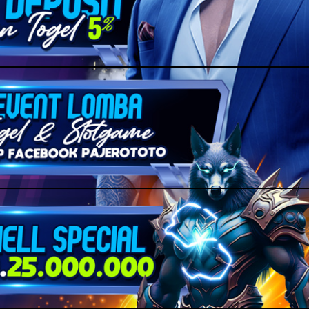
T
ari Total Deposit.
 100,000,-).
Taruhan Dua Sisi/Safety Bet/Mengakali Sistem/Aturan Maka
Bekukan.
an Tidak Dapat Di Ganggu Gugat.
AN TOGEL 5%
samaan Data Dll. (
PENTING
).
ntuk Melakukan Withdraw
T
Livechat, Whatsapp dll.
aat Melakukan Deposit.
 Tidak Bisa Di Klaim Lagi.
OGEL PAJEROTOTO
Tidak Dapat Di Ganggu Gugat.
samaan Data Dll. (
PENTING
).
 Promo Ini Jika Di Temukan kecurangan Dan Kesamaan IP.
ntuk Melakukan Withdraw
apai Turnover Dari Total Deposit + Bonus. Turnover x2 (ALL
GROUPS EVENT PAJEROTOTO
500 x 2 = 205,000 Total Turnover Yang Harus Di Capai.
Livechat, Whatsapp dll.
PAJEROTOTO OFFICIAL
an Tidak Dapat Di Ganggu Gugat.
aat Melakukan Deposit.