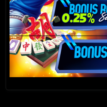
BONUS CASHBACK MIN
Bonus Berlaku Untuk Semua Member PAJEROTOTO
Perhitungan Win Lose Dari Awal Bulan - Akhir Bulan 
TOTAL LOSE 200.000 - 50.
Bonus Cashback Di Hitung Dari Akumulasi Lose Semua
Pihak PAJEROTOTO Berhak Untuk Membatalkan Bonus
TOTAL LOSE 50.000.001 - 20
Kesengajaan Untuk Memanipulasi Bonus.
TOTAL LOSE 200.000.001 - 50
Pihak PAJEROTOTO Akan Memblokir Akun Anda Jika T
TOTAL LOSE 500.000.001 - 2.0
BONUS REFFERAL SLOT
TOTAL LOSE 2.000.000.001 
PERMAINAN SLOT
Bonus Berlaku Untuk Semua Member Pajerototo Dan 
PERMAINAN TOGEL
Bonus Cashback 10% Secara Otomatis Masuk ke User I
PERMAINAN SPORTBOOK
Bonus Ini Dihitung Dari Total Kekalahan Anda Selama 
Minimal Total Lose Untuk Bisa Mendapatkan Bonus C
PAJEROTOTO SITUS SLOT
PERMAINAN LIVE CASINO
Segala Keputusan Pajerototo Bersifat Mutlak Dan Ti
BONUS TURNOVER BU
Pihak Pajerototo Berhak Membatalakan Bonus Atau P
Bonus Referal Hanya Berlaku Permainan Slot - Togel 
Turnover (30) Milliar
Hadia
Bonus Akan Di Bagikan Setiap Hari Tanpa DI Claim.
Turnover (20) Milliar
Ajak Teman-teman anda bermain di PAJEROTOTO unt