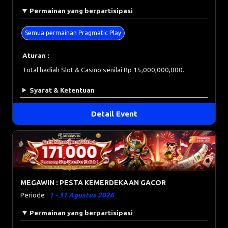
Permainan yang berpartisipasi
Semua permainan Pragmatic Play
Aturan :
Total hadiah Slot & Casino senilai Rp 15,000,000,000.
Syarat & Ketentuan
Detail Event
MEGAWIN : PESTA KEMERDEKAAN GACOR
Periode :
1 - 31 Agustus 2026
Permainan yang berpartisipasi