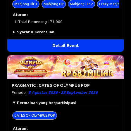
Mahjong Hit +
Mahjong Hit
Mahjong Hit 2
Crazy Mahjong
Aturan :
Total Pemenang 171,000.
Syarat & Ketentuan
Detail Event
PRAGMATIC : GATES OF OLYMPUS POP
Periode :
3 Agustus 2026 - 28 September 2026
Permainan yang berpartisipasi
GATES OF OLYMPUS POP
Aturan :