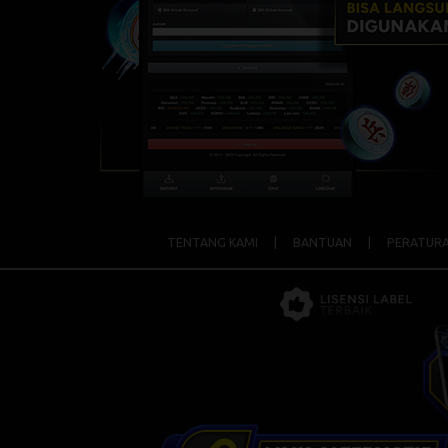
TENTANG KAMI
|
BANTUAN
|
PERATUR