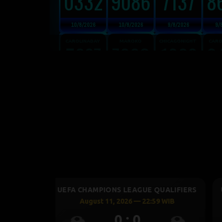
0332
9086
7137
8
10/8/2026
10/8/2026
9/8/2026
9/
CAROLINADAY
MAROKO
CHICAGONIGHT
CARO
5297
7883
1922
0
10/8/2026
10/8/2026
10/8/2026
10/
TASMANIA 13
TASMANIA 16
FUJIAN 12
FUJ
6816
0762
1044
2
10/8/2026
9/8/2026
10/8/2026
9/
UEFA EUROPA LEAGUE QUALIFIERS
August 11, 2026 — 22:59 WIB
0 : 0