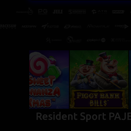
Resident Sport PAJ