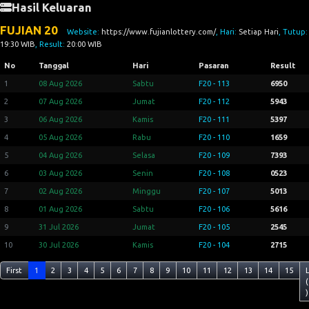
Hasil Keluaran
FUJIAN 20
Website:
https://www.fujianlottery.com/
, Hari:
Setiap Hari
, Tutup:
19:30 WIB
, Result:
20:00 WIB
No
Tanggal
Hari
Pasaran
Result
1
08 Aug 2026
Sabtu
F20 - 113
6950
2
07 Aug 2026
Jumat
F20 - 112
5943
3
06 Aug 2026
Kamis
F20 - 111
5397
4
05 Aug 2026
Rabu
F20 - 110
1659
5
04 Aug 2026
Selasa
F20 - 109
7393
6
03 Aug 2026
Senin
F20 - 108
0523
7
02 Aug 2026
Minggu
F20 - 107
5013
8
01 Aug 2026
Sabtu
F20 - 106
5616
9
31 Jul 2026
Jumat
F20 - 105
2545
10
30 Jul 2026
Kamis
F20 - 104
2715
First
1
2
3
4
5
6
7
8
9
10
11
12
13
14
15
(
)