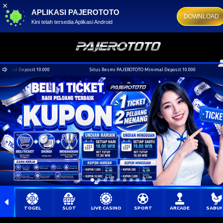
×
APLIKASI PAJEROTOTO
DOWNLOAD
Kini telah tersedia Aplikasi Android
Deposit 10.000
Situs Resmi PAJEROTOTO Minimal Deposit 10.000
TOGEL
SLOT
LIVE CASINO
SPORT
ARCADE
SABU