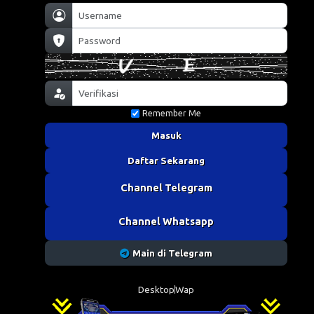
Remember Me
Masuk
Daftar Sekarang
Channel Telegram
Channel Whatsapp
Main di Telegram
Desktop
Wap