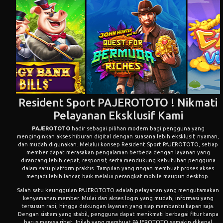
Resident Sport PAJEROTOTO ! Nikmati
Pelayanan Eksklusif Kami
PAJEROTOTO
hadir sebagai pilihan modern bagi pengguna yang
menginginkan akses hiburan digital dengan suasana lebih eksklusif, nyaman,
dan mudah digunakan. Melalui konsep Resident Sport PAJEROTOTO, setiap
member dapat merasakan pengalaman berbeda dengan layanan yang
dirancang lebih cepat, responsif, serta mendukung kebutuhan pengguna
dalam satu platform praktis. Tampilan yang ringan membuat proses akses
menjadi lebih lancar, baik melalui perangkat mobile maupun desktop.
Salah satu keunggulan PAJEROTOTO adalah pelayanan yang mengutamakan
kenyamanan member. Mulai dari akses login yang mudah, informasi yang
tersusun rapi, hingga dukungan layanan yang siap membantu kapan saja.
Dengan sistem yang stabil, pengguna dapat menikmati berbagai fitur tanpa
harus merasa ribet. Inilah yang membuat PAJEROTOTO semakin dikenal