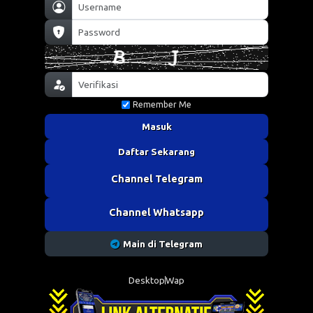
Remember Me
Masuk
Daftar Sekarang
Channel Telegram
Channel Whatsapp
Main di Telegram
Desktop
Wap