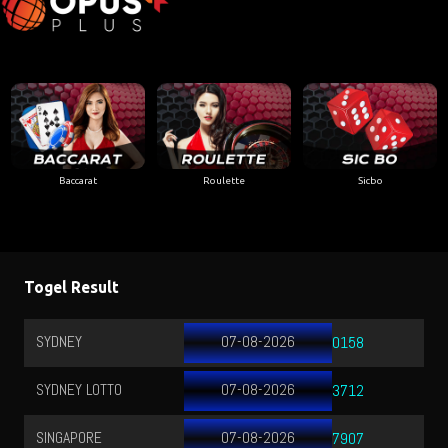
Baccarat
Roulette
Sicbo
Togel Result
SYDNEY
07-08-2026
CAROLIN
0158
SYDNEY LOTTO
07-08-2026
MAROK
3712
SINGAPORE
07-08-2026
CHICAGO
7907