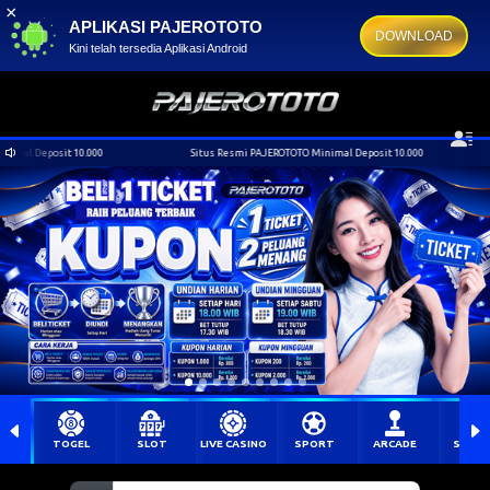
×
APLIKASI PAJEROTOTO
DOWNLOAD
Kini telah tersedia Aplikasi Android
eposit 10.000
Situs Resmi PAJEROTOTO Minimal Deposit 10.000
TOGEL
SLOT
LIVE CASINO
SPORT
ARCADE
SABU