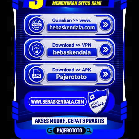
09-08-2026
MAROKO
3764
09-08-2026
CHICAGONIGHT
7137
08-08-2026
CAROLINAEVE
2797
O
08-08-2026
LIBANON
5917
09-08-2026
KAMBOJA
3916
09-08-2026
YORDANIA
3617
09-08-2026
CHICAGODAY
6148
09-08-2026
TASMANIA 06
8387
09-08-2026
TASMANIA 10
6216